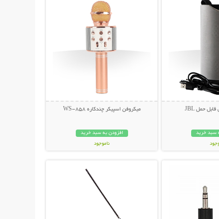
ابل حمل JBL
میکروفن اسپیکر چندکاره WS-858
 سبد خرید
افزودن به سبد خرید
وجود
ناموجود
حات بیشتر
نمایش توضیحات بیشتر
مان
199,000 تومان