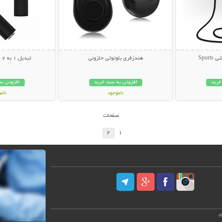
Spor
هندزفری بلوتوثی حلزونی
تبدیل 1 به 2 هدفون (AUX)
خرید
افزودن به سبد خرید
افزودن به
ناموجود
نام
278,000 تومان
12,000 توم
صفحات
2
1
ه