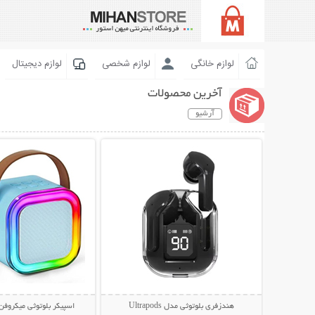
لوازم خانگی
لوازم شخصی
لوازم دیجیتال
آخرین محصولات
آرشیو
نمایش توضیحات بیشتر
نمایش توضیحات 
هندزفری بلوتوثی مدل Ultrapods
اسپیکر بلوتوثی میکروفن