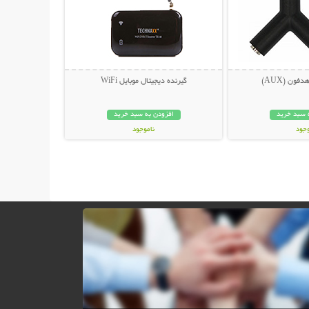
گیرنده دیجیتال موبایل WiFi
 سبد خرید
افزودن به سبد خرید
وجود
ناموجود
ان
269,000 تومان