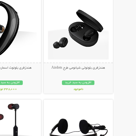
هندزفری بلوتوثی شیائومی طرح Airdots
هندزفری بلوتوث اسمارت م
افزودن به سبد خرید
افزودن به سبد 
ناموجود
348,000 تومان
نمایش توضیحات بیشتر
نمایش توضیحات 
898,000 تومان