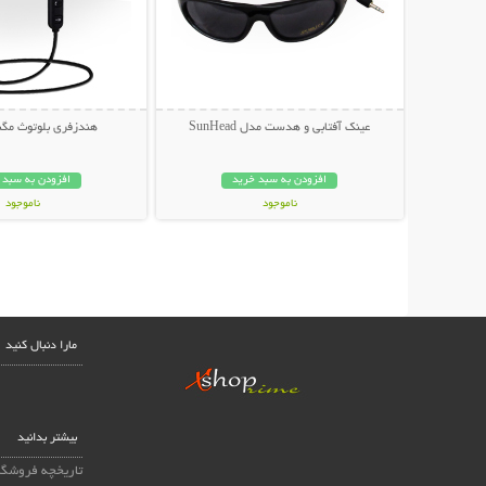
عینک آفتابی و هدست مدل SunHead
هندزفری بلوتوث مگنتی ts
افزودن به سبد خرید
افزودن به سبد 
ناموجود
ناموجود
199,000 تومان
99,000 تومان
مارا دنبال کنید
بیشتر بدانید
تاریخچه فروشگا