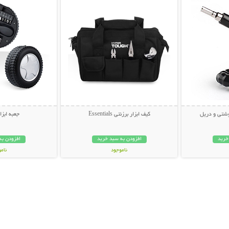
وشتی و دریل
کیف ابزار برزنتی Essentials
جعبه ابزا
خرید
افزودن به سبد خرید
افزودن به
ناموجود
نام
59,000 تومان
35,000 توم