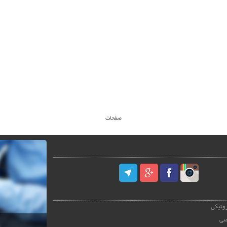
صفحات
رونیکی
صی