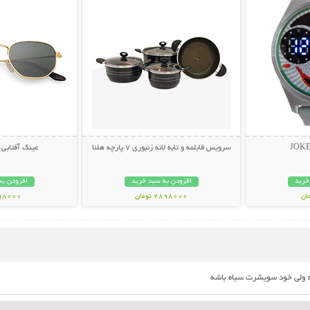
سرویس قابلمه و تابه لانه زنبوری 7 پارچه هلنا
عینک آفتابی لاک
خرید
افزودن به سبد خرید
افزودن به
2898000 تومان
498000 تو
 ولی خود سویشرت سیاه باشه