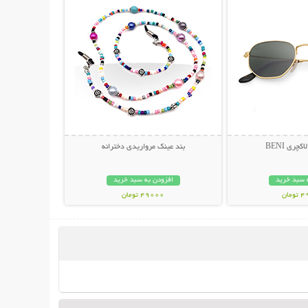
چری BENI
بند عینک مرواریدی دخترانه
 سبد خرید
افزودن به سبد خرید
مان
49000 تومان