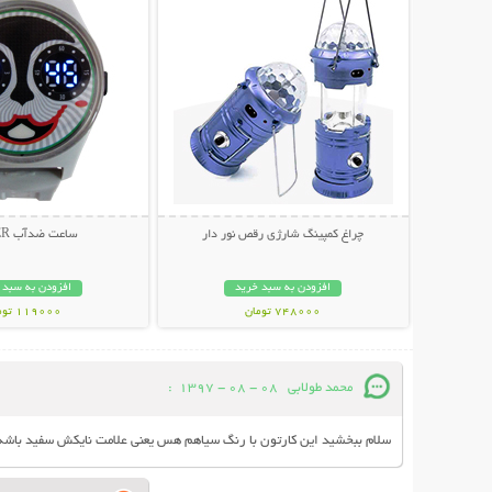
چراغ کمپینگ شارژی رقص نور دار
ساعت ضدآب JOKER
افزودن به سبد خرید
افزودن به سبد 
748000 تومان
119000 تومان
محمد طولابی
08 - 08 - 1397
:
سلام ببخشید این کارتون با رنگ سیاهم هس یعنی علامت نایکش سفید باشه