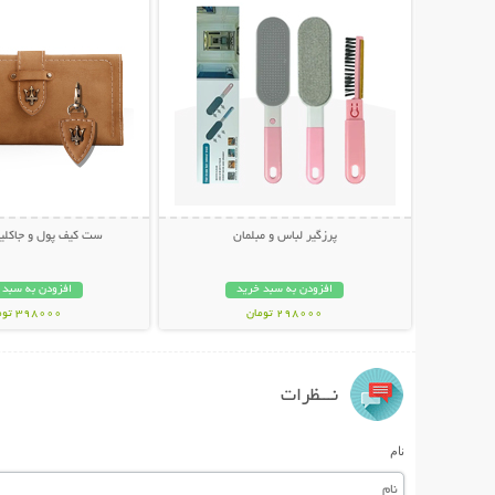
پرزگیر لباس و مبلمان
ست کیف پول و جاکلید
افزودن به سبد خرید
افزودن به سبد 
298000 تومان
398000 تومان
نـــظرات
نام