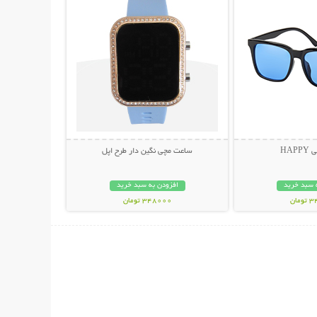
HAP
ساعت مچی نگین دار طرح اپل
 سبد خرید
افزودن به سبد خرید
مان
348000 تومان