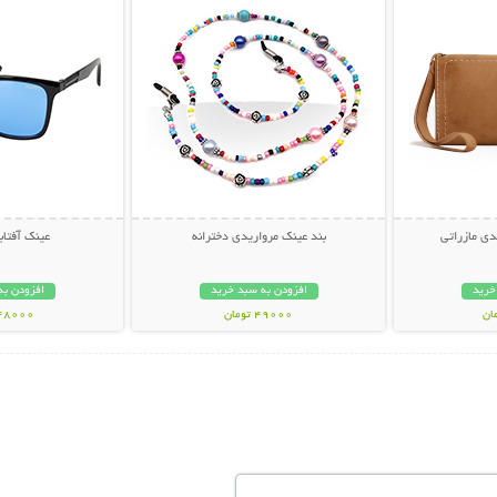
ی مازراتی
بند عینک مرواریدی دخترانه
عینک آفتابی PY
خرید
افزودن به سبد خرید
افزودن به
49000 تومان
348000 تو