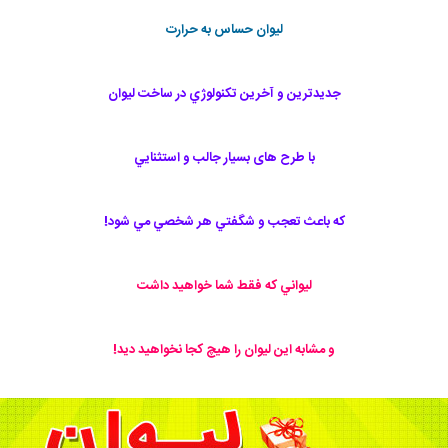
ليوان حساس به حرارت
جديدترين و آخرين تكنولوژي در ساخت ليوان
با طرح های بسيار جالب و استثنايي
كه باعث تعجب و شگفتي هر شخصي مي شود!
ليواني كه فقط شما خواهيد داشت
و مشابه اين ليوان را هيچ كجا نخواهيد ديد!