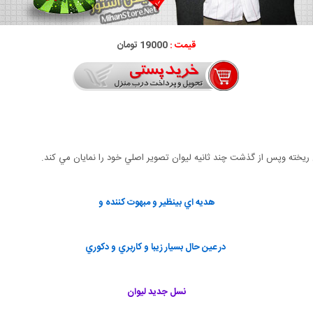
قیمت :
19000 تومان
ريخته وپس از گذشت چند ثانيه ليوان تصوير اصلي خود را نمايان مي كند.
هديه اي بينظير و مبهوت كننده و
در عين حال بسيار زيبا و كاربري و دكوري
نسل جديد ليوان