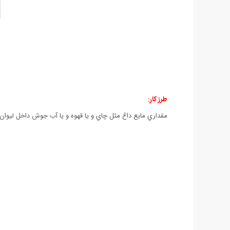
طرز كار:
مقداري مايع داغ مثل چاي و يا قهوه و يا آب جوش داخل ليوان 