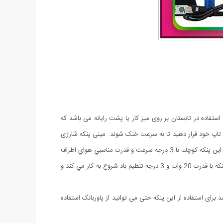
ین پنکه رومیزی مناسب برای استفاده در تابستان بر روی میز کار یا پشت رایانه می باشد که
تاپ خود قرار دهید تا به سرعت خنک شوند. مینی پنکه شارژی
فشرده و کم حجم مناسب برای مسافرت میباشد. از پنکه شارژی رومیزی Angel میتوان براي به گردش در آوردن هوا در محيط هاي كوچك استفاده كرد. اين پنكه كوچك با 3 درجه سرعت و قدرت مناسبي هواي اطراف
را خنك و تازه مي كند. پنکه شارژی رومیزی Angel داراي ويژگي هاي مختلفي مي باشد كه باعث مي شود با ابعاد كوچكش بسيار پر كاربرد باشد. اين پنكه با قدرت 20 وات و 3 درجه تنظیم باد شروع به كار مي كند و
رای استفاده از این پنکه حتی می توانید از پاوربانک استفاده