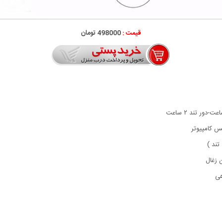
قیمت :
498000 تومان
س کامپیوتر
ند )
 زغال