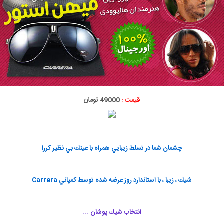
قیمت :
49000 تومان
چشمان شما در تسلط زيبايي همراه با عينك بي نظير کررا
شيك ، زيبا ، با استاندارد روز عرضه شده توسط كمپاني Carrera
انتخاب شيك پوشان ...