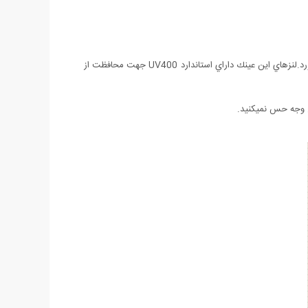
عينك مذكور به دليل طراحي بسيار زيبا و مدرن توانسته است محبوبيت بسياري در بين اقشار مختلف مخصوصا بازیگران سینما و خوانندگان بدست بياورد.لنزهاي اين عينك داراي استاندارد UV400 جهت محافظت از
چ وجه حس نمیکنید.