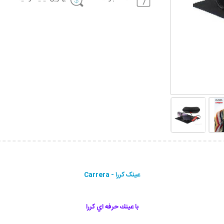
عينک كررا - Carrera
با عينك حرفه اي کررا