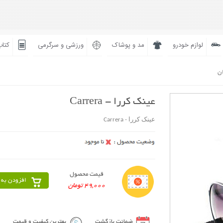
لوازم خودرو
مد و پوشاک
ورزشی و سرگرمی
کتاب
ان
عینک كررا - Carrera
عینک كررا - Carrera
قیمت محصول
افزودن به 
49,000 تومان
ضمانت بازگشت
بهترین کیفیت و قیمت