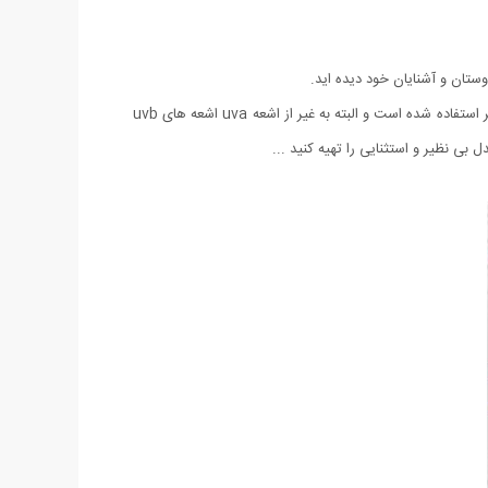
لنز این عینک از نوع UV 400 ضد خش با رنگ ثابت میباشد که در آن از تکنولوژی آنتی رفلس استفاده شده است و برای ساخت آن از یک نوع پلیمر استفاده شده است و البته به غیر از اشعه uva اشعه های uvb