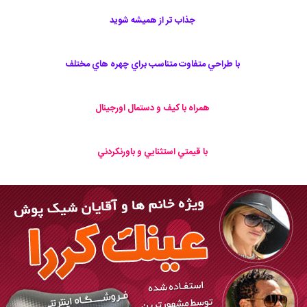
جذاب تر از هميشه شويد
با طراحي متفاوت متناسب براي چهره هاي مختلف
همراه با كيف و دستمال اورجينال
با قيمتي استثنايي و باورنكردني