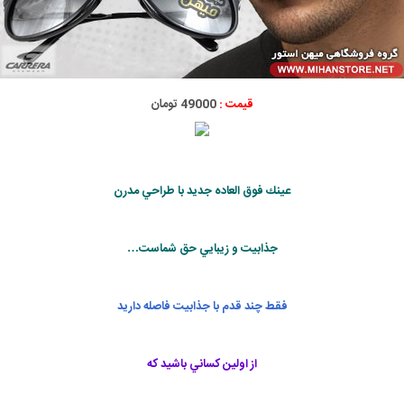
قیمت :
49000 تومان
عينك فوق العاده جديد با طراحي مدرن
جذابيت و زيبايي حق شماست…
فقط چند قدم با جذابيت فاصله داريد
از اولين كساني باشيد كه