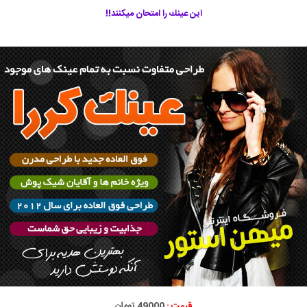
اين عينك را امتحان ميكنند!!
قیمت :
49000 تومان