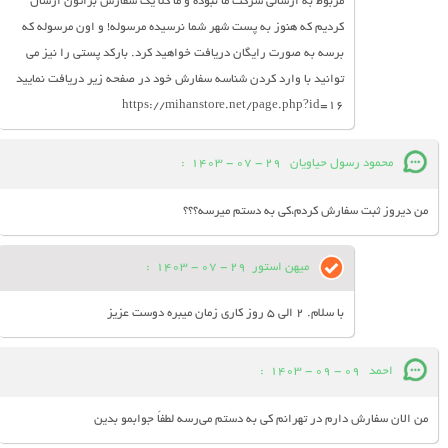
مربوط به ارسالی شرکت ما نبوده و ما کلا یک سفارش براتون ارسال
کردیم که هنوز به پست شهر شما نرسیده مرسوله! و اون مرسوله که
برسه به صورت رایگان دریافت خواهید کرد. بارکد پستی را نیز می
توانید با وارد کردن شناسه سفارش خود در صفحه زیر دریافت نمایید
https://mihanstore.net/page.php?id=16
محمود رسول حیاویان
29 - 07 - 1403
:
من دیروز ثبت سفارش کردم،کی به دستم میرسه؟؟؟
میهن استور
29 - 07 - 1403
:
با سلام. 2 الی 5 روز کاری زمان میبره دوست عزیز
احمد
09 - 09 - 1403
:
من الان سفارش دارم در تهرانم کی به دستم می‌رسه لطفاً جوابمو بدین