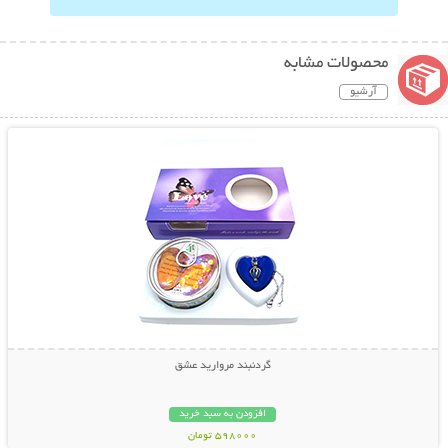
محصولات مشابه
آرشیو
نمایش توضیحات بیشتر
گردنبند مروارید عشق
افزودن به سبد خرید
598000 تومان
نمایش توضیحات بیشتر