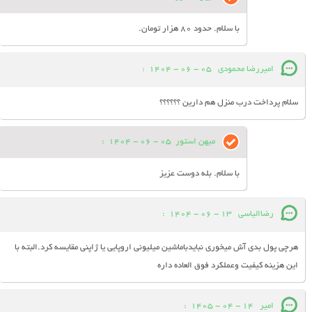
با سلام. حدود 80 هزار تومان.
امیررضا محمودی
05 - 06 - 1404
:
سلام پرداخت درب منزل هم دارین ؟؟؟؟؟؟
میهن استور
05 - 06 - 1404
:
با سلام. بله دوست عزیز
رضاالیاسی
13 - 06 - 1404
:
هرچی پول بدی آش میخوری نبایدباماشین میلیونی اروپایی یا ژاپنی مقایسه کرد.البته با
این هزینه کیفیت وعملکرد فوق العاده داره
امیر
14 - 04 - 1405
: