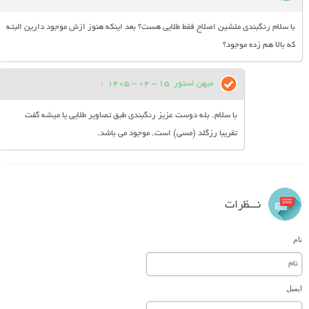
با سلام رنگبندی ملشین اصلاح فقط طلایی هست؟ بعد اینکه هنوز ازش موجود دارین البته
که بالا هم زده موجود؟
میهن استور
15 - 04 - 1405
:
با سلام. بله دوست عزیز رنگبندی طبق تصاویر طلایی یا میشه گفت
تقریبا رزگلد (مسی) است. موجود می باشد.
نـــظرات
نام
ایمیل