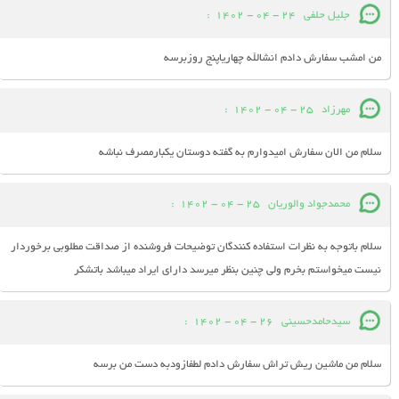
جلیل حلفی
24 - 04 - 1402
:
من امشب سفارش دادم انشالله چهاریاپنج روزبرسه
مهرزاد
25 - 04 - 1402
:
سلام من الان سفارش امیدوارم به گفته دوستان یکبارمصرف نباشه
محمدجواد والوریان
25 - 04 - 1402
:
سلام باتوجه به نظرات استفاده کنندگان توضیحات فروشنده از صداقت مطلوبی برخوردار
نیست میخواستم بخرم ولی چنین بنظر میرسد دارای ایراد میباشد باتشکر
سیدحامدحسینی
26 - 04 - 1402
:
سلام من ماشین ریش تراش سفارش دادم لطفازودبه دست من برسه