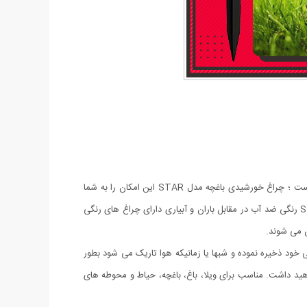
زمین باغچه ها و باغ ها اغلب خیس و مرطوب هستند و نورپردازی در آنها بخاطر رعایت موارد ایمنی و احتمال برق گرفتن افراد ، هزینه بر و مشکل است ؛ چراغ خورشیدی باغچه مدل STAR این امکان را به شما
میدهد که به باغ و باغچه و حتی گلدان های خود را بدون نیاز به سیم کشی و کاملا اتوماتیک نور و زیبایی ببخشید. چراغ خورشیدی باغچه مدل STAR رنگی ضد آب در مقابل باران و آبیاری دارای چراغ های رنگی
 می شوند.
تری داخلی خود ذخیره نموده و شبها یا زمانیکه هوا تاریک می شود بطور
اهید داشت. مناسب برای ویلا، باغ، باغچه، حیاط و محوطه های