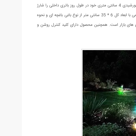
چراغ های خورشیدی با توجه به عدم نیار به سیم کشی و ضد آب بودن برای باغ ها و حیاط ها و ویلا ها بسیار مناسب میباشد. این محصول با پنل خورشیدی 4 سانتی متری خود در طول روز باتری داخلی را شارژ
میکند و در هنگام تاریکی به صورت خودکار و اتوماتیک لامپ ال ای دی خود را روشن میکند تا به محیط شما نور و زیبایی ببخشد. چراغ خورشیدی قلمی با ابعاد کل 6 * 35 سانتی متر از نوع باغی باغچه ای و نحوه
باتری شارژی قلمی سولونیکس مدل صنعتی Ni-Cd است که جز قوی ترین باطری های بازار است. همچنین محصول دارای کلید کنترل روشن و