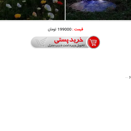
قیمت :
199000 تومان
و …