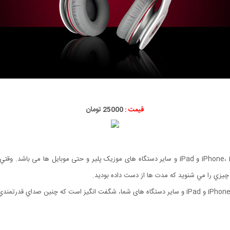
قیمت :
25000 تومان
 چيزي را مي شنويد كه مدت ها از دست داده بوديد.
طراحي شده براي انتقال صدايي با كيفيت شگفت آور از iPhone، iPod و iPad و سایر دستگاه های شما، شگفت 