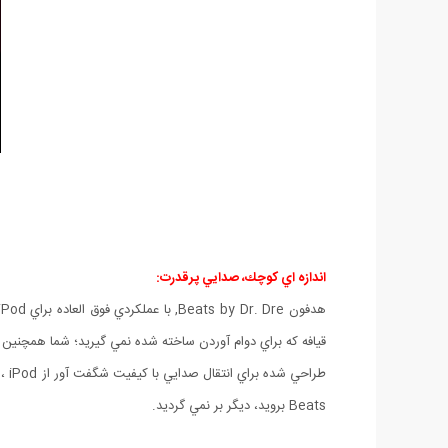
اندازه اي كوچك، صدايي پرقدرت:
قيافه كه براي دوام آوردن ساخته شده نمي گيريد؛ شما همچنين
Beats برويد، ديگر بر نمي گرديد.