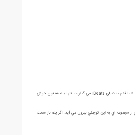
هدفون Beats by Dr. Dre, با عملكردي فوق العاده براي iPhone، iPod و iPad و سایر دستگاه های موزیک پلیر و حتی موبایل ها می باشد. وقتي شما قدم به دنياي iBeats مي گذاريد، تنها يك هدفون خوش
انگيز است كه چنين صداي قدرتمندي از مجموعه اي به اين كوچكي بيرون مي آيد. اگر يك بار سمت