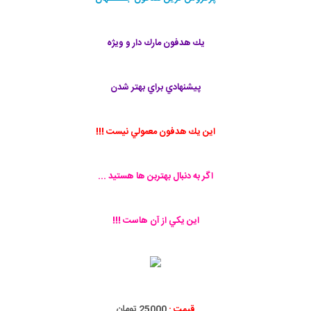
يك هدفون مارك دار و ويژه
پيشنهادي براي بهتر شدن
اين يك هدفون معمولي نيست !!!
اگر به دنبال بهتربن ها هستيد ...
اين يكي از آن هاست !!!
قیمت :
25000 تومان