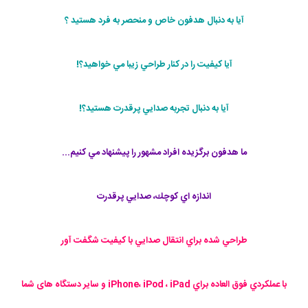
آيا به دنبال هدفون خاص و منحصر به فرد هستيد ؟
آيا كيفيت را در كنار طراحي زيبا مي خواهيد؟!
آيا به دنبال تجربه صدايي پرقدرت هستيد؟!
ما هدفون برگزيده افراد مشهور را پيشنهاد مي كنيم...
اندازه اي كوچك، صدايي پرقدرت
طراحي شده براي انتقال صدايي با كيفيت شگفت آور
با عملكردي فوق العاده براي iPhone، iPod ، iPad و سایر دستگ
اه های شما