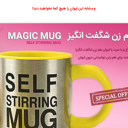
و مشابه اين ليوان را هيچ كجا نخواهيد ديد!