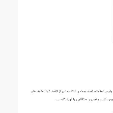
لنز عینک Miu Miu از نوع UV 400 ضد خش با رنگ ثابت میباشد که در آن از تکنولوژی آنتی رفلس استفاده شده است و برای ساخت آن از یک نوع پلیمر استفاده شده است و البته به غیر از اشعه uva اشعه های