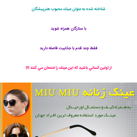
شناخته شده به عنوان عينك محبوب هنرپيشگان
با ستارگان همراه شويد
فقط چند قدم با جذابيت فاصله داريد
از اولين كساني باشيد كه اين عينك را امتحان مي كنند !!!