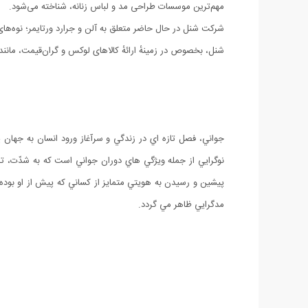
مهم‌ترین موسسات طراحی مد و لباس زنانه، شناخته می‌شود.
شرکت شنل در حال حاضر متعلق به آلن و جرارد ورتایمر؛ نوه‌های
شنل، بخصوص در زمینهٔ ارائهٔ کالاهای لوکس و گران‌قیمت، مانند
جواني، فصل تازه اي در زندگي و سرآغاز ورود انسان به جهان
نوگرايي از جمله ويژگي هاي دوران جواني است که به شدّت، ت
پيشين و رسيدن به هويتي متمايز از کساني که پيش از او بوده 
مدگرايي ظاهر مي گردد.