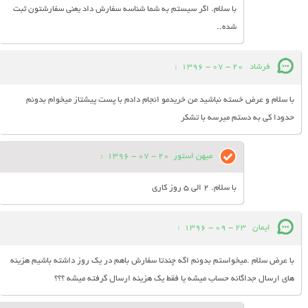
با سلام. اگر سیستم به شما شناسه سفارش داد یعنی سفارشتون ثبت
شده..
فرشاد
20 - 07 - 1396
:
با سلام و عرض خسته نباشید من خریدمو انجام دادم با پست پیشتاز میخوام بدونم
حدودا کی به دستم میرسه با تشکر
میهن استور
20 - 07 - 1396
:
با سلام. 2 الی 5 روز کاری
ایمان
23 - 09 - 1396
:
با عرض سلام .میخواستم بدونم اگه چندتا سفارش باهم در یک روز داشته باشیم هزینه
های ارسال جداگانه حساب میشه یا فقط یک هزینه ارسال گرفته میشه ؟؟؟