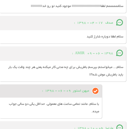
سلاممممممم لطفاااااااااااااااااااااااااا موجود کنید تو رو خداااااااااا
صدف
17 - 04 - 1398
:
سلام لطفا دوباره شارژ کنید
:
AMIR
09 - 06 - 1398
سلام... میخواستم بپرسم باطریش برای چه مدتی کار میکنه یعنی هر چند وقت یک بار
باید باطریش عوض شه؟!!
میهن استور
09 - 06 - 1398
:
با سلام. مانند تمامی ساعت های معمولی. حداقل یکی دو سالی جواب
میده.
مارتیا
05 - 10 - 1398
: