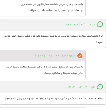
با سلام. با وارد کردن شناسه سفارشتون در صفحه زیر
https://mihanstore.net/page.php?id=16
میلاد
21 - 07 - 1401
:
چرا وقتی ثبت سفارش میکنم تو سبد خرید ثبت نمیشه ولی کد رهگیری میده لطفا جواب
دهید؟
میهن استور
22 - 07 - 1401
:
با سلام. پس از تکمیل سفارش و دریافت شناسه سفارش سبد خرید
خالی میشه طبیعتا و مشکلی نیست.
الی
21 - 04 - 1402
:
سلام. خسته نباشید میشه کد رهگیری این سفارشو بهم بدید230709575782926