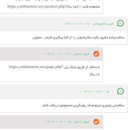
مشاهده کنید https://mihanstore.net/product.php?id=1521
امیررضاپورعلی
20 - 11 - 1400
:
سلام میشه دقیق بگید سفارشمون را از کجا پیگیری کنیم .. ممنون
میهن استور
20 - 11 - 1400
:
با سلام. از طریق لینک زیر https://mihanstore.net/page.php?
id=16
:
15 - 07 - 1401
..
سلام من چجوری میتونم کد رهیگیری محصولمو دریافت کنم
میهن استور
15 - 07 - 1401
: