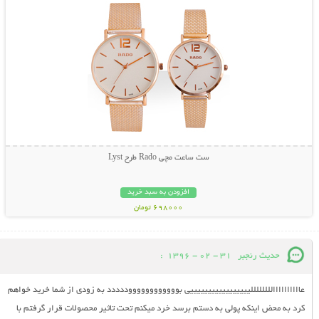
ست ساعت مچی Rado طرح Lyst
افزودن به سبد خرید
698000 تومان
حدیث رنجبر
31 - 02 - 1396
:
عااااااااااللللللللیییییییییییییییییی بووووووووووووددددد به زودی از شما خرید خواهم
کرد به محض اینکه پولی به دستم برسد خرد میکنم تحت تاثیر محصولات قرار گرفتم با