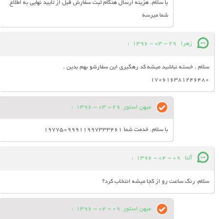
با سلام. هزینه ارسال هنگام ثبت سفارش قبل از تایید نهایی به اطلاع
شما میرسه
زهرا
29 - 03 - 1396
:
سلام . خسته نباشید میشه کد رهگیری این سفارشو بهم بدین .
170616381246480
میهن استور
29 - 03 - 1396
:
با سلام. خدمت شما 19775099911997333461
آتنا
09 - 04 - 1396
:
سلام، رنگ ساعت رو از کجا میشه انتخاب کرد؟
میهن استور
09 - 04 - 1396
: