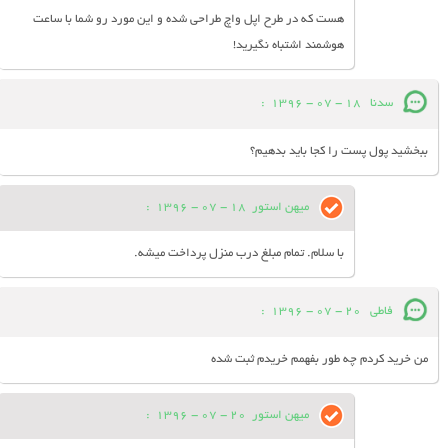
هست که در طرح اپل واچ طراحی شده و این مورد رو شما با ساعت
هوشمند اشتباه نگیرید!
سدنا
18 - 07 - 1396
:
ببخشید پول پست را کجا باید بدهیم؟
میهن استور
18 - 07 - 1396
:
با سلام. تمام مبلغ درب منزل پرداخت میشه.
فاطی
20 - 07 - 1396
:
من خرید کردم چه طور بفهمم خریدم ثبت شده
میهن استور
20 - 07 - 1396
: