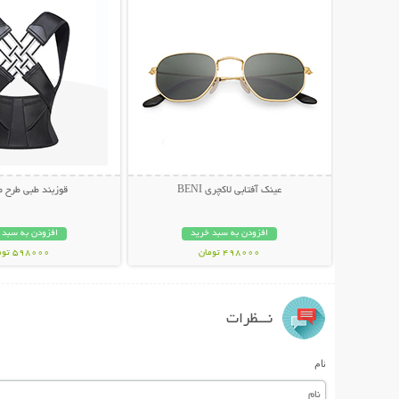
عینک آفتابی لاکچری BENI
قوزبند طبی طرح 
افزودن به سبد خرید
افزودن به سبد 
498000 تومان
598000 تومان
نـــظرات
نام