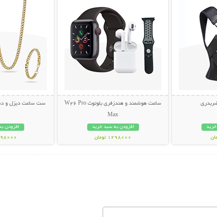
ضربدری
ساعت هوشمند و هندزفری بلوتوث W26 Pro
ست ساعت دیزل و دستب
Max
خرید
افزودن به سبد خرید
افزودن به
1298000 تومان
1098000 تو