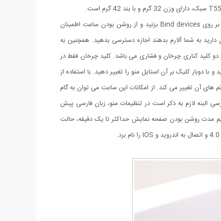
این ساعت با استفاده از اپلیکیشن fitpro به گوشی متصل می گردد. برای اتصال کافی است برنامه fitpro را نصب کرده و وارد بخش Set بشوید و بر روی Bind devices بزنید و از روشن بودن ساعت اطمینان
ست فقط آن را انتخاب کنید. در بخش Set، Message Push به برنامه هایی که تمایل دارید به شما آلارم بدهند اجازه دسترسی بدهید. همچنین به
ی خود و سپس برنامه ها بروید و در برنامه fitpro به قسمت هایی که تمایل دارید نیز اجازه دسترسی بدهید. ساعت T55 دارای دو کلید کناری چرخان و فشاری می باشد. کلید چرخان فقط در
ا دوبار کلیک بر آن استایل منو را تغییر دهید. با استفاده از
به سمت چپ و راست بکشید تم های آن تغییر می کند. از امکانات این ساعت می توان به گام
سی البنه لازم به ذکر است در تنظیمات منو، زبان فارسی پیش
یم مدت روشن بودن صفحه نمایش حداکثر تا یک دقیقه، حالت