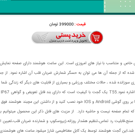
قیمت :
399000 تومان
ی شیک با طراحی خاص و متناسب با نیاز های امروزی است. این ساعت هوشمند دارای صفح
 که از جمله آن ها می توان به حسگر شمارش ضربان قلب آن اشاره نمود. از جمل
ی سوزانده شده ، حالات مختلف ورزشی و بسیاری از قابلیت های دیگر که زندگی شما ر
سا
 که تمام صفحه نیست و حاشیه دارد. از مزیت های قابل ذکر این محصول میتوانیم ب
د دارا بودن حسگر شتاب سنج،قابلیت رد تماس،تنظیم هشدار روزانه،ژیروسکوپ و شمارنده ضربان ق
ی دستگاه های اندرویدی وIos متصل خواهد شد،این گجت هوشمند توسط یک کابل مغناطیسی شارژ میشود.ساعت