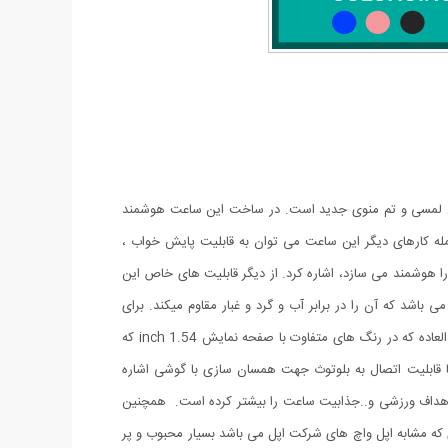
ه نمایش لمسی و تم منوی جدید است. در ساخت این ساعت هوشمند
ه کارهای دیگر این ساعت می توان به قابلیت پایش خواب ،
ا هوشمند می سازد، اشاره کرد. از دیگر قابلیت های خاص این
عت هوشمند می توان به باتری قدرتمند لیتیوم پلیمری آن اشاره نمود.T55 یک گجت با کیفیت است که دارای بند قابل تعویض و گواهی IP67 می باشد که آن را در برابر آب و گرد و غبار مقاوم میکند. برای
استفاده از تمام قابلیت های این ساعت کافیست برنامه ی آن را بر روی گوشی Android و IOS خود نصب کنید و از داشتن این مچبند هوشمند فوق العاده که در رنگ های متفاوت با صفحه نمایش 1.54 inch که
ا قابلیت اتصال به بلوتوث جهت همسان سازی با گوشی اشاره
لب،تعیین اهداف ورزشی و..جذابیت ساعت را بیشتر کرده است. همچنین
 های هوشمندی که مشابه اپل واچ های شرکت اپل می باشد بسیار محبوب و پر