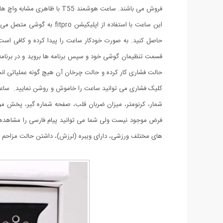
فروش می باشند. ساعت هوشمند T55 با ظاهری مشابه واچ های اپل، با قیمت مناسب و امکاناتش حرفی برای گفتن پیدا کرده است. ساعت هوشمند T55 سبک، دارای وزن 32 گرم و با بند 42 گرم است.
حالت فشاری کار کرده و حالت چرخان آن هیچ گونه عملیاتی انجام 
شمار، کرنومتر، میزان ضربان قلب، صفحه شماره گیر، پخش موزی
فرض موجود نیست ولی شما می توانید پیام فارسی را مشاهده
های مختلف ورزشی، دارای ویبره (لرزش)، داشتن حالت مزاحم نشوید، روشن کردن 