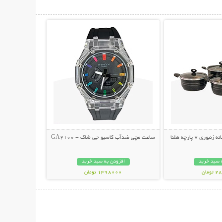
حات بیشتر
نمایش توضیحات بیشتر
ی 7 پارچه هلنا
ساعت مچی ضدآب کاسیو جی شاک - GA2100
 سبد خرید
افزودن به سبد خرید
مان
1398000 تومان