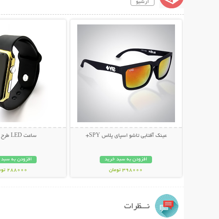
آرشیو
نمایش توضیحات بیشتر
نمایش توضیحات 
عینک آفتابی تاشو اسپای پلاس SPY+
ساعت LED طرح اپل واچ
افزودن به سبد خرید
افزودن به سبد 
398000 تومان
288000 تومان
نـــظرات