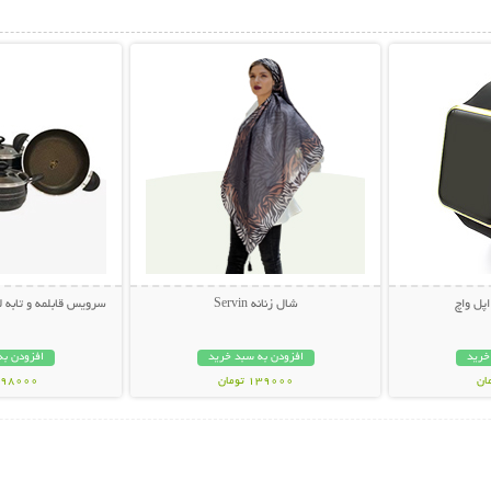
بیشتر
نمایش توضیحات بیشتر
نمایش توضی
شال زنانه Servin
سرویس قابلمه و تابه لانه زنبور
خرید
افزودن به سبد خرید
افزودن به
139000 تومان
2898000 تو